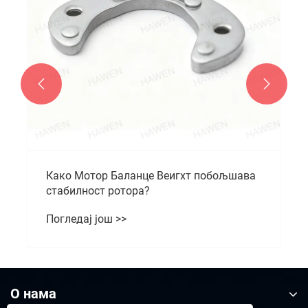


Како Мотор Баланце Веигхт побољшава
стабилност ротора?
Погледај још >>
О нама