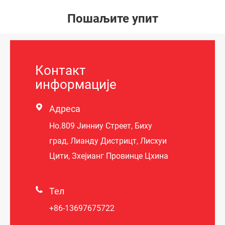
Пошаљите упит
Контакт
информације

Адреса
Но.809 Јинниу Стреет, Биху
град, Лианду Дистрицт, Лисхуи
Цити, Зхејианг Провинце Цхина

Тел
+86-13697675722