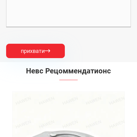
прихвати

Невс Рецоммендатионс