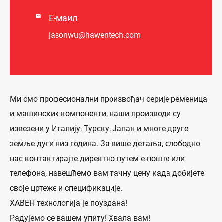

Е-маил
jasonwu@hawentech.com
Ми смо професионални произвођач серије ременица
и машинских компоненти, наши производи су
извезени у Италију, Турску, Јапан и многе друге
земље дуги низ година. За више детаља, слободно
нас контактирајте директно путем е-поште или
телефона, навешћемо вам тачну цену када добијете
своје цртеже и спецификације.
ХАВЕН технологија је поуздана!
Радујемо се вашем упиту! Хвала вам!