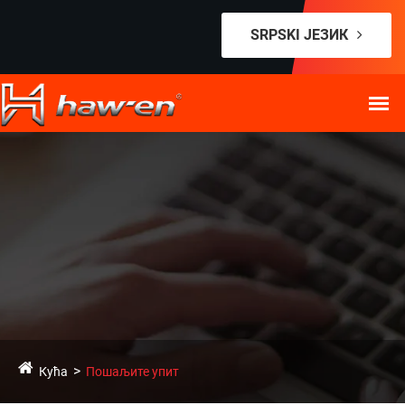
SRPSKI ЈЕЗИК
Кућа
Пошаљите упит